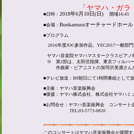
「ヤマハ・ガラ・コン
2018
年
6
月
10
日
(
日
)
■日時：
開場
16:45
Bunkamura
オーチャードホール
■会場：
■プログラム
2016
年度
JOC
参加作品、
YEC2017
一般部門
ヤマハ音楽院ヤマハマスタークラスピアノ
※ 第
2
部は、太田弦指揮、東京フィルハ
作曲家・ピアニストの加羽沢美濃さん
■テレビ放送：
BS
朝日にて
1
時間番組として
■主催：ヤマハ音楽振興会
■後援：ヤマハ株式会社、株式会社ヤマハミ
■お問合せ：ヤマハ音楽振興会 コンサー
TEL:03-5773-0820
このコンサートはヤマハ音楽振興会が展開す