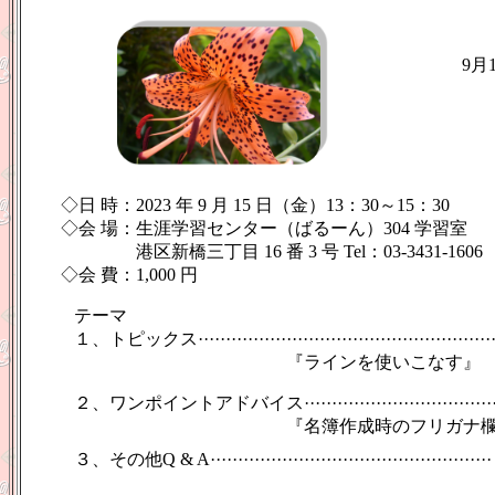
9
月
◇
日
時：
2023
年
9
月
15
日（金）
13
：
30
～
15
：
30
◇
会
場：生涯学習センター（ばるーん）
304
学習室
港区新橋三丁目
16
番
3
号
Tel
：
03-3431-1606
◇
会
費：
1,000
円
テーマ
１、トピックス
·····················································
『ラインを使いこなす』
２、ワンポイントアドバイス
·································
『
名簿作成時のフリガナ
３、その他
Q & A
··················································