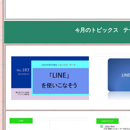
月のトピックス
テ
今